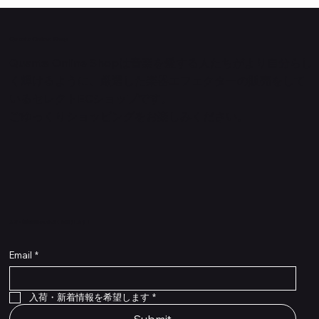
Quanta Online Shop
Quanta Online Shopは音楽を愛する人たちがより自分らし
く輝けるように、厳選した楽器エフェクターの販売をして
いるセレクトECショップです。
ごゆっくりショッピングをお楽しみください。
​入荷・新着情報をいち早くお届けします！
Email
*
入荷・新着情報を希望します
*