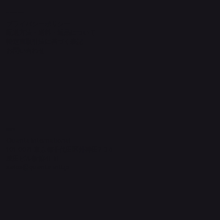
Information
プライバシーポリシー
配送方法・送料・返品について
特定商取引法に基づく表記
​お問い合わせ
​運営元
Quanta International
101-0021 東京都千代田区外神田2-3-6
成田ビル新館4F-B
sales@quanta-intl.jp