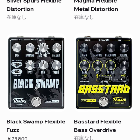
Silver Spurs Flexible
Magma Flexible
Distortion
Metal Distortion
在庫なし
在庫なし
Black Swamp Flexible
Basstard Flexible
Fuzz
Bass Overdrive
在庫なし
価格
￥23,800