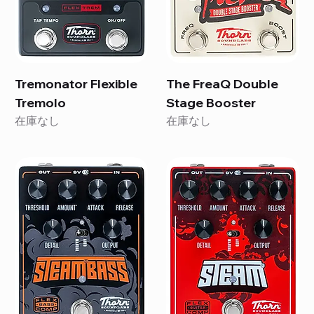
Tremonator Flexible
The FreaQ Double
Tremolo
Stage Booster
在庫なし
在庫なし