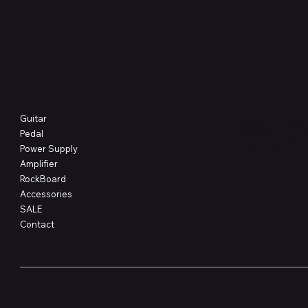
価格
価格
￥4,620
￥8,800
Shop
Informati
プライバシーポ
Guitar
配送方法・送料
Pedal
特定商取引法に
​お問い合わせ
Power Supply
Amplifier
RockBoard
Accessories
SALE
Contact
© Quanta Online Shop