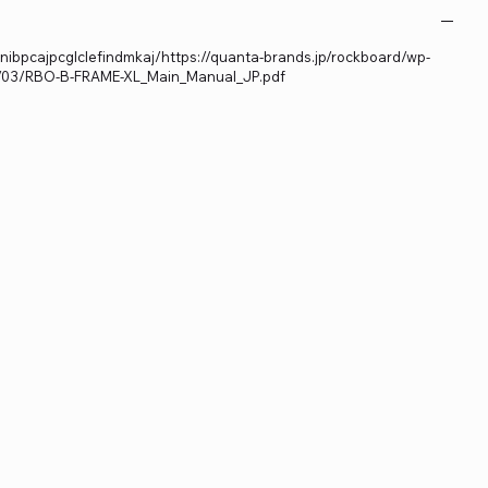
ibpcajpcglclefindmkaj/https://quanta-brands.jp/rockboard/wp-
6/03/RBO-B-FRAME-XL_Main_Manual_JP.pdf