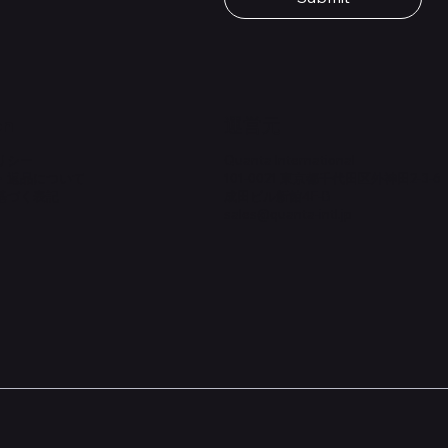
価格
￥1,980
on
​運営元
リシー
Quanta International
・返品について
101-0021 東京都千代田区外神田2-3-6
基づく表記
成田ビル新館4F-B
sales@quanta-intl.jp