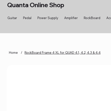
Quanta Online Shop
Guitar
Pedal
Power Supply
Amplifier
RockBoard
Ac
Home
/
RockBoard Frame 4 XL for QUAD 4.1, 4.2, 4.3 & 4.4