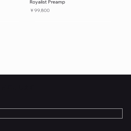
クイックビュー
Royalist Preamp
価格
￥99,800
くお届けします！
クイックビュー
クイックビュー
クイックビュー
 L6 –
 5cm
Flat TRS Cable 30cm
Scout Traditional
RockBoard Hook & Loop Tape – wide –
INE6 HX
在庫なし
2 m / 6.6 ft
価格
￥1,210
在庫なし