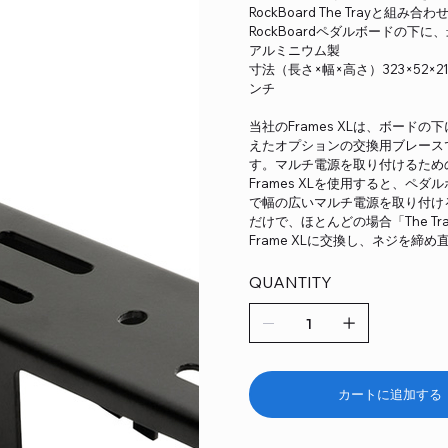
RockBoard The Trayと組み合
RockBoardペダルボードの
アルミニウム製
寸法（長さ×幅×高さ）323×52×21.4
ンチ
当社のFrames XLは、ボー
えたオプションの交換用ブレース
す。マルチ電源を取り付けるための汎用
Frames XLを使用すると、ペ
で幅の広いマルチ電源を取り付ける
だけで、ほとんどの場合「The T
Frame XLに交換し、ネジを締
QUANTITY
カートに追加する