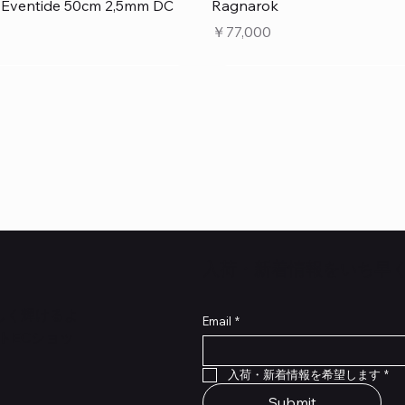
クイックビュー
クイックビュー
e Eventide 50cm 2,5mm DC
Ragnarok
価格
￥77,000
​入荷・新着情報をいち早
らしく輝けるよ
Email
*
トECショッ
クイックビュー
クイックビュー
クイックビュー
クイックビュー
クイックビュー
クイックビュー
 Type NRL RockBoard – For
 Legacy
lat Patch Cables 10cm
RockBoard QuickMount Type
Scout Legacy
Standard Flat Patch Cables
入荷・新着情報を希望します
*
P® Quad Cortex pedal
Pedal Mounting Plate for L
在庫なし
在庫なし
Stomp Pedals
Submit