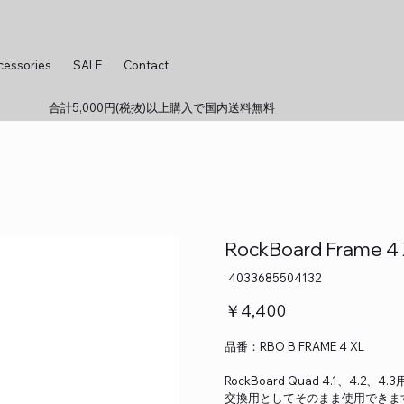
cessories
SALE
Contact
合計5,000円(税抜)以上購入で国内送料無料
RockBoard Frame 4 XL
SKU：
4033685504132
4033685504132
価
￥4,400
格
品番：RBO B FRAME 4 XL
RockBoard Quad 4.1、4.2
交換用としてそのまま使用できま