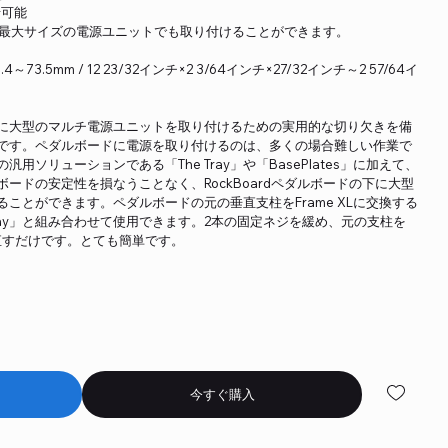
わせ可能
下に、最大サイズの電源ユニットでも取り付けることができます。
～73.5mm / 12 23/32インチ×2 3/64インチ×27/32インチ～2 57/64イ
ドの下に大型のマルチ電源ユニットを取り付けるための実用的な切り欠きを備
です。ペダルボードに電源を取り付けるのは、多くの場合難しい作業で
ソリューションである「The Tray」や「BasePlates」に加えて、
ダルボードの安定性を損なうことなく、RockBoardペダルボードの下に大型
ことができます。ペダルボードの元の垂直支柱をFrame XLに交換する
ray」と組み合わせて使用​​できます。2本の固定ネジを緩め、元の支柱を
め直すだけです。とても簡単です。
今すぐ購入