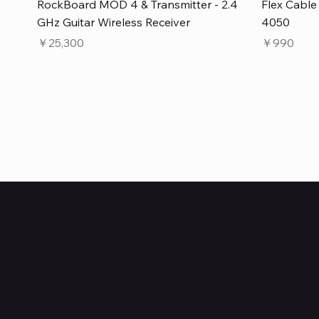
クイックビュー
RockBoard MOD 4 & Transmitter - 2.4
Flex Cabl
GHz Guitar Wireless Receiver
4050
価格
価格
￥25,300
￥990
Quanta Online Shop
Quanta Online Shopは音楽を愛する人たちがより自分
うに、厳選した楽器エフェクターの販売をしているセレク
クイックビュー
クイックビュー
クイックビュー
PedalSafe Type L6 Universal Mounting
Flat TRS Cable 15cm
RockBoard Slider Plug – Chrome
PedalSafe
Law Maker
Standard F
プです。
Plate – For LINE6 HX Stomp pedals
在庫なし
NEURAL DS
在庫なし
在庫なし
ごゆっくりショッピングをお楽しみください。
価格
￥1,100